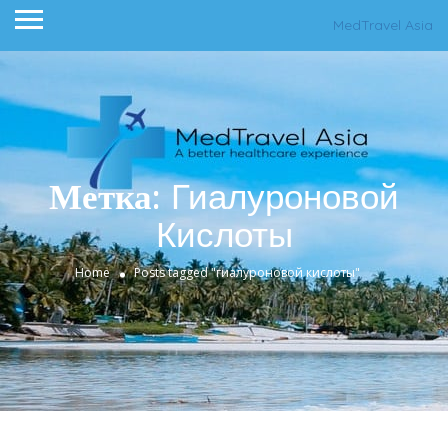
MedTravel Asia
Метка:
Гиалуроновой
Кислоты
Home
Posts tagged "гиалуроновой кислоты"