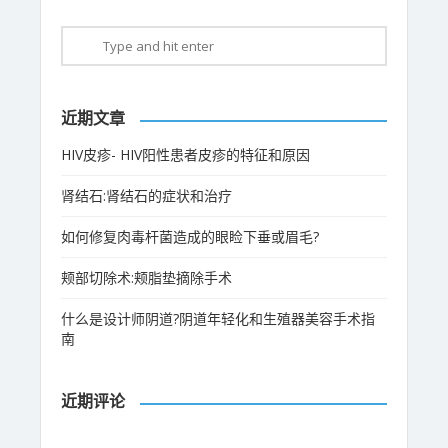
近期文章
HIV皮疹- HIV阳性患者皮疹的特征和原因
肾结石:肾结石的症状和治疗
如何修复肉毒杆菌造成的眼睑下垂或眉毛?
颊部切除术:颊脂垫摘除手术
什么是设计师阴道?阴道年轻化和生殖器美容手术指
南
近期评论