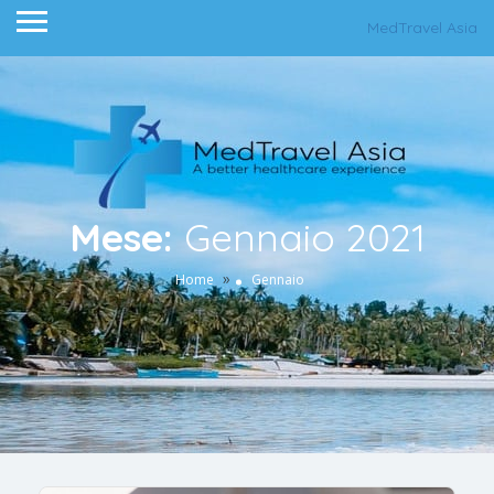
MedTravel Asia
Mese:
Gennaio 2021
»
Home
Gennaio