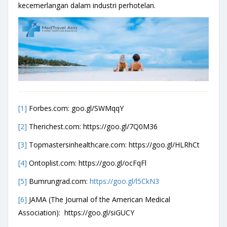
kecemerlangan dalam industri perhotelan.
[1]
Forbes.com: goo.gl/SWMqqY
[2]
Therichest.com: https://goo.gl/7Q0M36
[3]
Topmastersinhealthcare.com: https://goo.gl/HLRhCt
[4]
Ontoplist.com: https://goo.gl/ocFqFl
[5]
Bumrungrad.com:
https://goo.gl/l5CkN3
[6]
JAMA (The Journal of the American Medical
Association): https://goo.gl/siGUCY