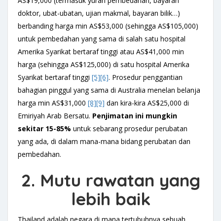
AS$19,000 (termasuk yuran pembedahan, bayaran
doktor, ubat-ubatan, ujian makmal, bayaran bilik…)
berbanding harga min AS$53,000 (sehingga AS$105,000)
untuk pembedahan yang sama di salah satu hospital
Amerika Syarikat bertaraf tinggi atau AS$41,000 min
harga (sehingga AS$125,000) di satu hospital Amerika
Syarikat bertaraf tinggi
[5]
[6]
. Prosedur penggantian
bahagian pinggul yang sama di Australia menelan belanja
harga min AS$31,000
[8]
[9]
dan kira-kira AS$25,000 di
Emiriyah Arab Bersatu.
Penjimatan ini
mungkin
sekitar
15-85%
untuk sebarang prosedur perubatan
yang ada, di dalam mana-mana bidang perubatan dan
pembedahan.
2. Mutu rawatan yang
lebih baik
Thailand adalah negara di mana tertubuhnya sebuah