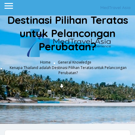
Kenapa Thailand adalah
MedTravel Asia
Destinasi Pilihan Teratas
untuk Pelancongan
Perubatan?
Home
General Knowledge
Kenapa Thailand adalah Destinasi Pilihan Teratas untuk Pelancongan
Perubatan?
General Knowledge
Admin
Tiada Ulasan
November 6, 2018