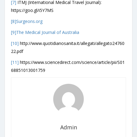
[7]
ITMJ (International Medical Travel Journal):
https://goo.gl/i5Y7MS
[8]
Surgeons.org
[9]
The Medical Journal of Australia
[10]
http://www.quotidianosanita.it/allegati/allegato24760
22.pdf
[11]
https://www.sciencedirect.com/science/article/pii/S01
68851013001759
Admin